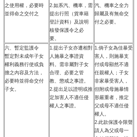
之使用權，必要時
2.如系汽、機車，需
汽、機車之全力
並得命之交付之
提出行照（貨車籍
歸屬及有無命交
登計資料）及說明
付之必要。
核發保護令之必
要。
六、暫定監護令
1.
提出子女亦遭相對
1.
倘子女為佳暴受
暫定對未成年子女
人施暴之事證資
害人，則施暴支
權利義務行使或負
料。需非屬對子女
付或母顯然不適
擔之內容及方法，
合理、必要之管
任親權人；子女
必要時並得命交付
教、懲戒之事證。
非家暴受害人，
子女。
2.
提出足以證明或推
但附或母施暴情
定加害人不適任侵
形嚴重者，推定
權人之事證。
父或母不適任侵
權人。
2.
此款保護令限聲
請人為父或母一