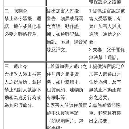
帶保護令之證據
二、限制令
提出加害人打擾、
1.提供法官認定被
禁止命令騷擾、通
警告、朝弄或辱罵
害人受騷擾，有
話、通信或其他非
之言語、動作證
禁止加害人與其
必要之聯絡行為。
據，如通聯記錄、
通話、通信之必
簡訊、mail、錄音光
要。
碟及譯文。
2.夫妻、父子關係
無法禁止通話。
三、遷出令
1.
希望加害人遷出之
1.提供法官認定命
命相對人遷出被害
住居所之相關資
加害人應遷出之
人之祝居所，並得
料，如戶籍謄本、
住所為何，及有
禁止相對人就該不
租賃契約、建物所
無禁止不動產處
動產為處分行為或
有權狀等。
分之必要。
為其它假處分。
2.
家害人於該住所實
2.需施暴情節嚴
施
不法侵害事證
重、頻繁且有遷
（如現場照片、錄
出之必要。
影光碟）