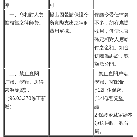
導。
可。
十一、命相對人負
提出因聲請保護令
保護令委任律師
擔相當之律師費。
所實際支出之律師
不多，如有應提
費用單據。
收局，俾便法官
確定相對人應給
付之金額。如合
併離婚訴訟，數
額應分開。
十二、禁止查閱
1.
禁止查閱戶籍、
戶籍、學籍、所得
學籍、需配合
來源等資訊
∮12III住保密、
（96.03.278修正新
∮14I⑥暫定監
增）
護。
2.
保護令裁定繕本
須送戶政、教育
局。