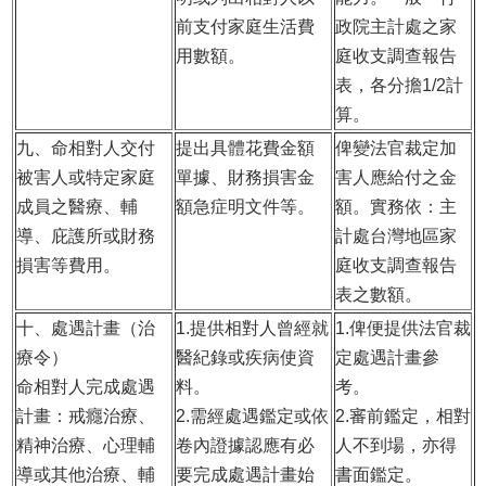
前支付家庭生活費
政院主計處之家
用數額。
庭收支調查報告
表，各分擔1/2計
算。
九、命相對人交付
提出具體花費金額
俾變法官裁定加
被害人或特定家庭
單據、財務損害金
害人應給付之金
成員之醫療、輔
額急症明文件等。
額。實務依：主
導、庇護所或財務
計處台灣地區家
損害等費用。
庭收支調查報告
表之數額。
十、處遇計畫（治
1.
提供相對人曾經就
1.
俾便提供法官裁
療令）
醫紀錄或疾病使資
定處遇計畫參
命相對人完成處遇
料。
考。
計畫：戒癮治療、
2.
需經處遇鑑定或依
2.
審前鑑定，相對
精神治療、心理輔
卷內證據認應有必
人不到場，亦得
導或其他治療、輔
要完成處遇計畫始
書面鑑定。