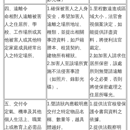
四、遠離令
1.
確保被害人之人身
1.
里程數遠進或區
命相對人遠離被害
安全，希望加害人
域大小，法官會
人之住居所、學
遠離之場所地址、
視個案決定，如
校、工作場所或其
種類，並提出相關
能提供詳盡資
他被害人或其他特
事證資料，如戶籍
料，將便利法官
定家庭成員經常出
謄本、租賃契約、
裁定。
入之特定場所。
建物所有權狀。
2.
如加害人請求住
2.
加害人至該場所實
居所保密，該處
施不法侵害事證
所則無聲請遠離
（如照片、錄影光
令之必要，否則
碟）。
將使保密處理之
住居所曝光。
五、交付令
1.聲請狀內應載明應
1.提供法官核發保
定氣、機車及其他
交付之特定物品名
護令書寫資料之
個人生活上、職業
稱、數量等，越具
依據。
上或教育上必需品
體越好。
2.提供法觀察明