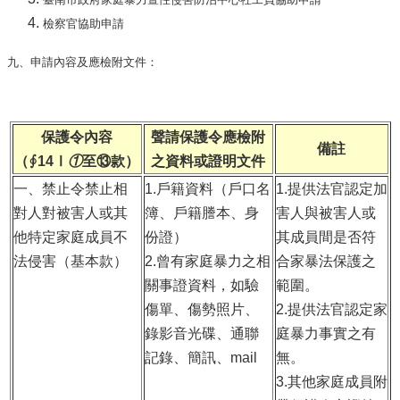
檢察官協助申請
九、申請內容及應檢附文件：
保護令內容
聲請保護令應檢附
備註
（∮14Ⅰ
①
至⑬款）
之資料或證明文件
一、禁止令禁止相
1.戶籍資料（戶口名
1.提供法官認定加
對人對被害人或其
簿、戶籍謄本、身
害人與被害人或
他特定家庭成員不
份證）
其成員間是否符
法侵害（基本款）
2.曾有家庭暴力之相
合家暴法保護之
關事證資料，如驗
範圍。
傷單、傷勢照片、
2.提供法官認定家
錄影音光碟、通聯
庭暴力事實之有
記錄、簡訊、mail
無。
3.其他家庭成員附