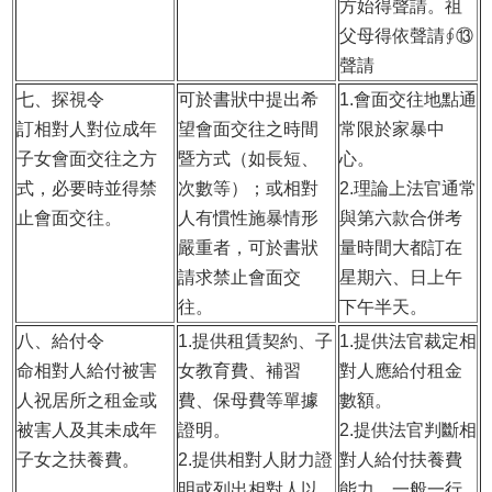
方始得聲請。祖
父母得依聲請∮⑬
聲請
七、探視令
可於書狀中提出希
1.
會面交往地點通
訂相對人對位成年
望會面交往之時間
常限於家暴中
子女會面交往之方
暨方式（如長短、
心。
式，必要時並得禁
次數等）；或相對
2.
理論上法官通常
止會面交往。
人有慣性施暴情形
與第六款合併考
嚴重者，可於書狀
量時間大都訂在
請求禁止會面交
星期六、日上午
往。
下午半天。
八、給付令
1.
提供租賃契約、子
1.
提供法官裁定相
命相對人給付被害
女教育費、補習
對人應給付租金
人祝居所之租金或
費、保母費等單據
數額。
被害人及其未成年
證明。
2.
提供法官判斷相
子女之扶養費。
2.
提供相對人財力證
對人給付扶養費
明或列出相對人以
能力。一般一行