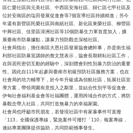
區仁愛社區與元美社區、中西區安海社區、歸仁區七甲社區及
位於安南區的塩田發展促進會等7個宣導社區持續精進；另今
年還有新營區民榮社區與南紙社區、新化區東榮社區、柳營區
中興社區、佳里區漳洲社區等10個防暴生力軍首度加入，擴
展臺南市防暴據點，讓暴力預防觀念深植社區。
社會局指出，擔任南區大恩社區發展協會總幹事，亦是衛生福
利部社區防暴宣講師的詹文慧表示，協會長期耕耘社區工作，
在與居民密切互動的經驗中，深刻體會到性別暴力防治的重要
性。因此自111年起參與臺南市初級預防社區服務方案，也在
社會局的培力輔導下，於今年升級成為領航社區，拓展社區宣
導方案，帶領周圍有意投入之鄰里，並結合性別平等促進會、
伊甸社會福利基金會等社福團體，運用跨域合作的方式，將防
暴觀念帶入社區，共同打造無暴力的幸福家園。
社會局也呼籲市民朋友，若發現社區中有家暴事件可直撥
「113」全國保護專線，緊急案件可撥打「110」報案專線，
連結專業團隊提供協助，共同防範憾事發生。