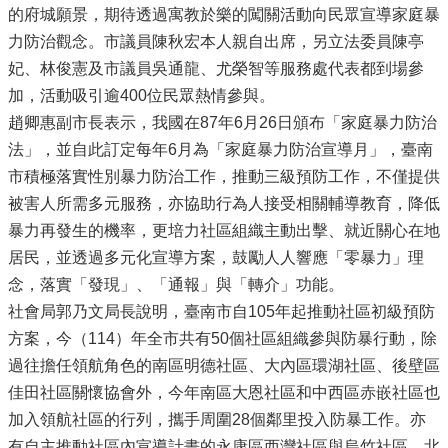
的府城願景，期待透過寓教於樂的闖關活動向民眾宣導家庭暴
力防治觀念。市議員陳秋宏本人親自出席，另立法委員陳亭
妃、林俊憲及市議員吳通龍、尤榮智等服務處代表都到場參
加，活動吸引逾400位民眾熱情參與。
趙卿惠副市長表示，我國在87年6月26日頒布「家庭暴力防治
法」，並自此訂定每年6月為「家庭暴力防治宣導月」，臺南
市積極落實性別暴力防治工作，推動三級預防工作，不僅提供
被害人所需多元服務，亦協助行為人接受相關輔導教育，降低
暴力再發生的機率，更培力社區組織主動出擊、就近關心在地
居民，並透過多元化宣導方案，鼓勵人人響應「零暴力」理
念，落實「發現」、「通報」與「轉介」功能。
社會局郭乃文局長說明，臺南市自105年起推動社區初級預防
方案，今（114）年全市共有50個社區組織參與防暴行動，除
過往擔任領航角色的南區明德社區、大內區環湖社區、後壁區
佳田社區關懷協會外，今年南區大恩社區和中西區赤嵌社區也
加入領航社區的行列，攜手周圍28個鄰里投入防暴工作。亦
有自主推動社區內宣導計畫的永康區西灣社區與烏竹社區、北