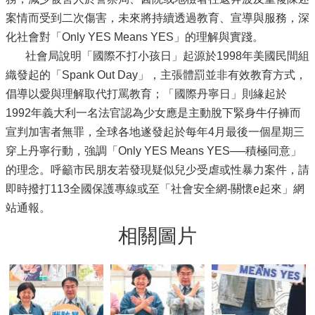
案情而受到二次傷害，未來將持續透過教育、宣導與服務，深
化社會對「Only YES Means YES」的理解與實踐。
社會局說明「國際不打小孩日」起源於1998年美國民間組
織發起的「Spank Out Day」，主張體罰並非有效教育方式，
倡導以愛與理解取代打罵教育；「國際丹寧日」則緣起於
1992年義大利一名法官認為少女應是主動脫下緊身牛仔褲而
宣判加害者無罪，全球各地遂發起於每年4月最後一個星期三
穿上丹寧行動，強調「Only YES Means YES──積極同意」
的理念。呼籲市民朋友若發現疑似兒少受虐或性暴力案件，請
即時撥打113全國保護專線或至「社會安全網-關懷e起來」網
站通報。
相關圖片