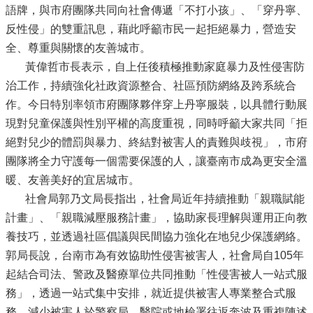
語牌，與市府團隊共同向社會傳遞「不打小孩」、「穿丹寧、
反性侵」的雙重訊息，藉此呼籲市民一起拒絕暴力，營造安
全、尊重與關懷的友善城市。
黃偉哲市長表示，自上任後積極推動家庭暴力及性侵害防
治工作，持續強化社政資源整合、社區預防網絡及跨系統合
作。今日特別率領市府團隊夥伴穿上丹寧服裝，以具體行動展
現對兒童保護與性別平權的高度重視，同時呼籲大家共同「拒
絕對兒少的體罰與暴力、終結對被害人的責難與歧視」，市府
團隊將全力守護每一個需要保護的人，讓臺南市成為更安全溫
暖、友善美好的宜居城市。
社會局郭乃文局長指出，社會局近年持續推動「親職賦能
計畫」、「親職減壓服務計畫」，協助家長理解與運用正向教
養技巧，並透過社區倡議與民間協力強化在地兒少保護網絡。
郭局長說，台南市為有效協助性侵害被害人，社會局自105年
起結合司法、警政及醫療單位共同推動「性侵害被人一站式服
務」，透過一站式集中安排，就近提供被害人專業整合式服
務，減少被害人於警察局、醫院或地檢署往返奔波及重複陳述