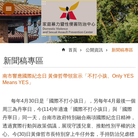
:::
跳到主要內容區塊
:::
:::
首頁
公開資訊
新聞稿專區
新聞稿專區
南市響應國際紀念日 黃偉哲帶領宣示「不打小孩、Only YES
Means YES」
每年4月30日是「國際不打小孩日」，另每年4月最後一個
周三為丹寧日，今(114)年適逢「國際不打小孩日」與「國際
丹寧日」同一天，台南市政府特別融合兩項國際紀念日精神，
透過實際行動與政策倡議，展現守護兒童、推動性別平權的決
心。今(30)日黃偉哲市長特別穿上牛仔外套，手持防治兒虐標